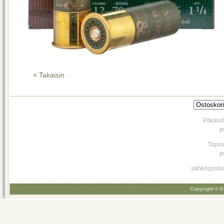
< Takaisin
Pitkäni
p
Tapio
p
sähköpostio
Copyright © E