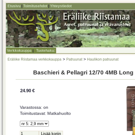
Etusivu
|
Toimitusehdot
|
Yhteystiedot
Verkkokauppa
|
Tuotehaku:
>
>
Eräliike Riistamaa verkkokauppa
Patruunat
Haulikon patruunat
Baschieri & Pellagri 12/70 4MB Long
24.90 €
Varastossa: on
Toimitustavat: Matkahuolto