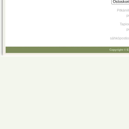
Pitkäni
p
Tapio
p
sähköpostio
Copyright © E