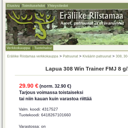
Etusivu
|
Toimitusehdot
|
Yhteystiedot
Verkkokauppa
|
Tuotehaku:
>
>
>
Eräliike Riistamaa verkkokauppa
Patruunat
Kiväärin patruunat
308, 30
Lapua 308 Win Trainer FMJ 8 g/
29.90 €
(norm. 32.90 €)
Tarjous voimassa toistaiseksi
tai niin kauan kuin varastoa riittää
Valm. koodi: 4317527
Tuotekoodi: 6418267101660
Varastossa: on