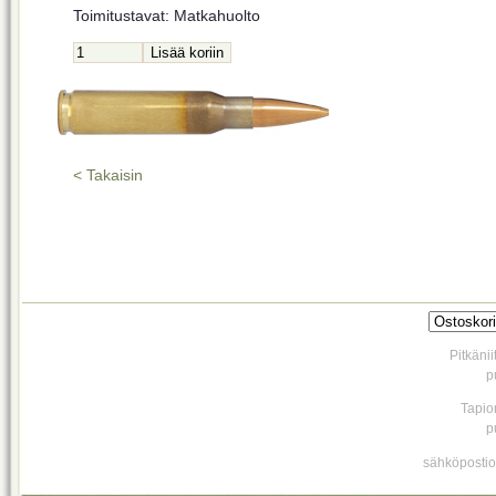
Toimitustavat: Matkahuolto
< Takaisin
Pitkäni
p
Tapio
p
sähköpostio