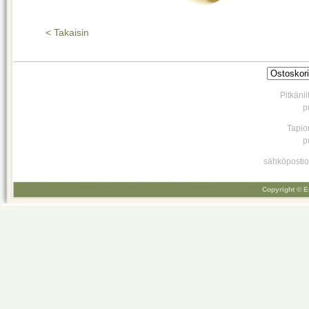
< Takaisin
Pitkäni
p
Tapio
p
sähköpostio
Copyright © E