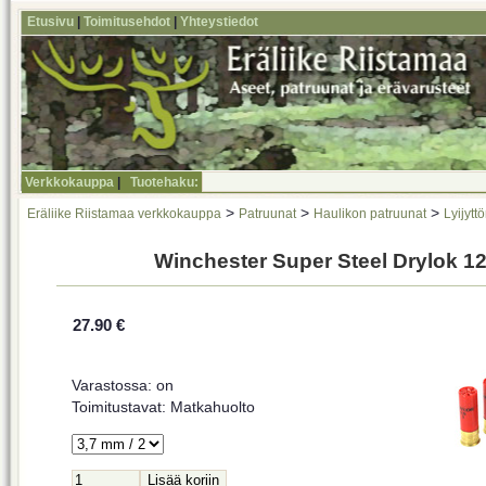
Etusivu
|
Toimitusehdot
|
Yhteystiedot
Verkkokauppa
|
Tuotehaku:
>
>
>
Eräliike Riistamaa verkkokauppa
Patruunat
Haulikon patruunat
Lyijytt
Winchester Super Steel Drylok 12
27.90 €
Varastossa: on
Toimitustavat: Matkahuolto