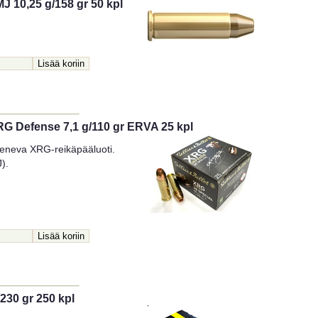
MJ 10,25 g/158 gr 50 kpl
XRG Defense 7,1 g/110 gr ERVA 25 kpl
jeneva XRG-reikäpääluoti.
).
230 gr 250 kpl