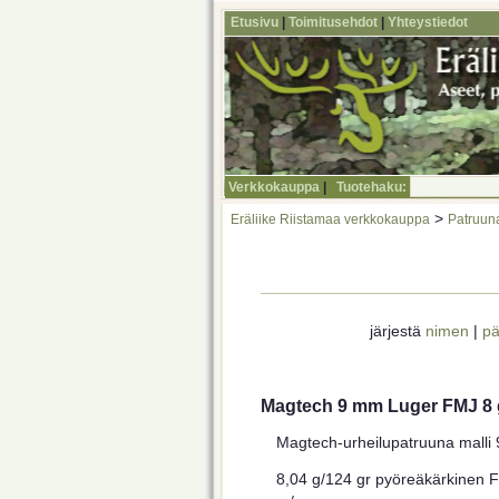
Etusivu
|
Toimitusehdot
|
Yhteystiedot
Verkkokauppa
|
Tuotehaku:
>
Eräliike Riistamaa verkkokauppa
Patruun
järjestä
nimen
|
pä
Magtech 9 mm Luger FMJ 8 g
Magtech-urheilupatruuna malli 
8,04 g/124 gr pyöreäkärkinen F