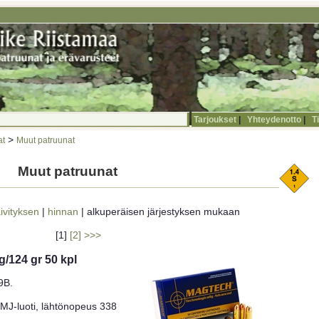
Tarjoukset
|
Yhteydenotto
|
T
>
at
Muut patruunat
Muut patruunat
ivityksen
|
hinnan
| alkuperäisen järjestyksen mukaan
[1]
[2]
>>>
/124 gr 50 kpl
9B.
MJ-luoti, lähtönopeus 338