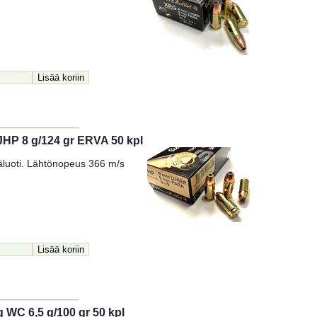
 JHP 8 g/124 gr ERVA 50 kpl
äluoti. Lähtönopeus 366 m/s
g WC 6,5 g/100 gr 50 kpl