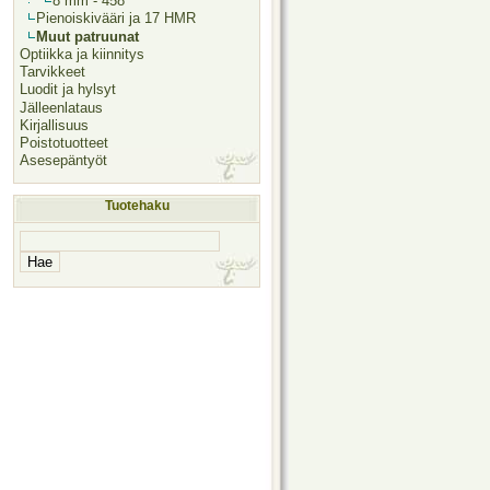
8 mm - 458
Pienoiskivääri ja 17 HMR
Muut patruunat
Optiikka ja kiinnitys
Tarvikkeet
Luodit ja hylsyt
Jälleenlataus
Kirjallisuus
Poistotuotteet
Asesepäntyöt
Tuotehaku