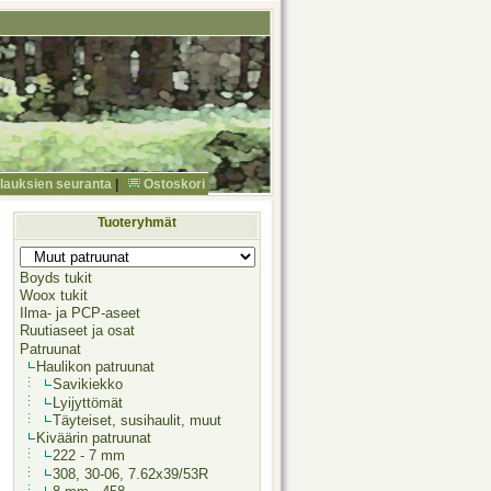
ilauksien seuranta
|
Ostoskori
Tuoteryhmät
Boyds tukit
Woox tukit
Ilma- ja PCP-aseet
Ruutiaseet ja osat
Patruunat
Haulikon patruunat
Savikiekko
Lyijyttömät
Täyteiset, susihaulit, muut
Kiväärin patruunat
222 - 7 mm
308, 30-06, 7.62x39/53R