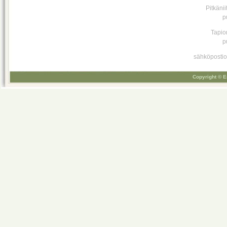
Pitkäni
p
Tapio
p
sähköpostio
Copyright © E