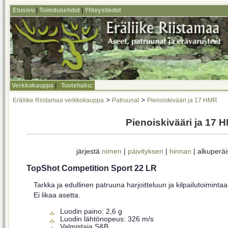
Etusivu
|
Toimitusehdot
|
Yhteystiedot
Verkkokauppa
|
Tuotehaku:
>
>
Eräliike Riistamaa verkkokauppa
Patruunat
Pienoiskivääri ja 17 HMR
Pienoiskivääri ja 17 
järjestä
nimen
|
päivityksen
|
hinnan
| alkuperä
TopShot Competition Sport 22 LR
Tarkka ja edullinen patruuna harjoitteluun ja kilpailutoimintaa
Ei likaa asetta.
Luodin paino: 2,6 g
Luodin lähtönopeus: 326 m/s
Valmistaja S&B