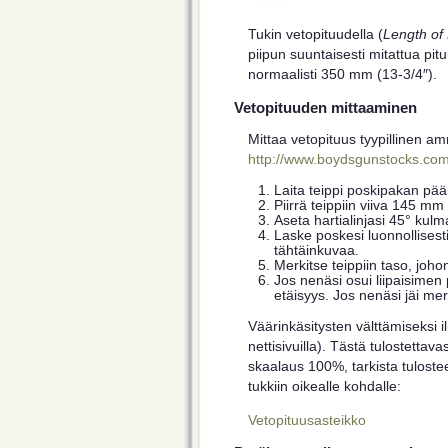
Tukin vetopituudella (
Length of 
piipun suuntaisesti mitattua pit
normaalisti 350 mm (13-3/4″).
Vetopituuden mittaaminen
Mittaa vetopituus tyypillinen am
http://www.boydsgunstocks.com
Laita teippi poskipakan pää
Piirrä teippiin viiva 145 mm
Aseta hartialinjasi 45° kul
Laske poskesi luonnollisesti
tähtäinkuvaa.
Merkitse teippiin taso, joh
Jos nenäsi osui liipaisimen 
etäisyys. Jos nenäsi jäi mer
Väärinkäsitysten välttämiseksi 
nettisivuilla). Tästä tulostettav
skaalaus 100%, tarkista tuloste
tukkiin oikealle kohdalle:
Vetopituusasteikko