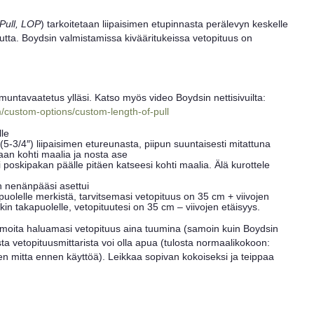
Pull, LOP
) tarkoitetaan liipaisimen etupinnasta perälevyn keskelle
uutta. Boydsin valmistamissa kivääritukeissa vetopituus on
muntavaatetus ylläsi. Katso myös video Boydsin nettisivuilta:
/custom-options/custom-length-of-pull
lle
 (5-3/4″) liipaisimen etureunasta, piipun suuntaisesti mitattuna
maan kohti maalia ja nosta ase
 poskipakan päälle pitäen katseesi kohti maalia. Älä kurottele
on nenänpääsi asettui
puolelle merkistä, tarvitsemasi vetopituus on 35 cm + viivojen
kin takapuolelle, vetopituutesi on 35 cm – viivojen etäisyys.
ilmoita haluamasi vetopituus aina tuumina (samoin kuin Boydsin
asta vetopituusmittarista voi olla apua (tulosta normaalikokoon:
en mitta ennen käyttöä). Leikkaa sopivan kokoiseksi ja teippaa