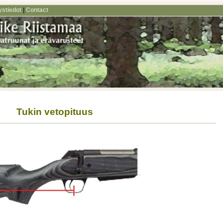
ystiedot
|
Contact
Tukin vetopituus