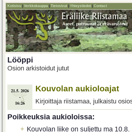
Kotisivu
|
Verkkokauppa
|
Tietosivut
|
Yhteystiedot
|
Contact
Lööppi
Osion arkistoidut jutut
Kouvolan aukioloajat
21.5. 2026
-
Kirjoittaja riistamaa, julkaistu osi
16:26
Poikkeuksia aukioloissa:
Kouvolan liike on suljettu ma 10.8.