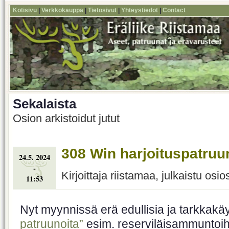
Kotisivu
|
Verkkokauppa
|
Tietosivut
|
Yhteystiedot
|
Contact
Sekalaista
Osion arkistoidut jutut
308 Win harjoituspatruu
24.5. 2024
-
Kirjoittaja riistamaa, julkaistu osi
11:53
Nyt myynnissä erä edullisia ja tarkkakäy
patruunoita”
esim. reserviläisammuntoihin