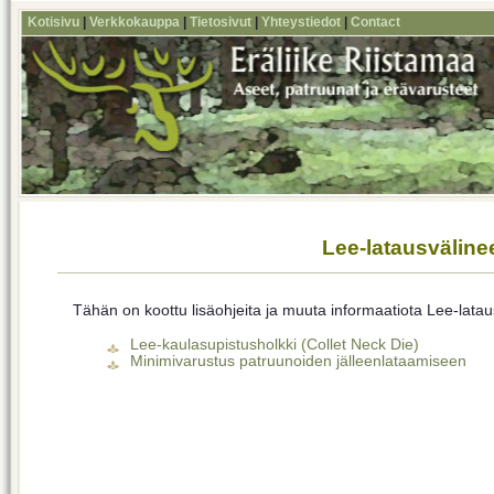
Kotisivu
|
Verkkokauppa
|
Tietosivut
|
Yhteystiedot
|
Contact
Lee-latausväline
Tähän on koottu lisäohjeita ja muuta informaatiota Lee-lataus
Lee-kaulasupistusholkki (Collet Neck Die)
Minimivarustus patruunoiden jälleenlataamiseen