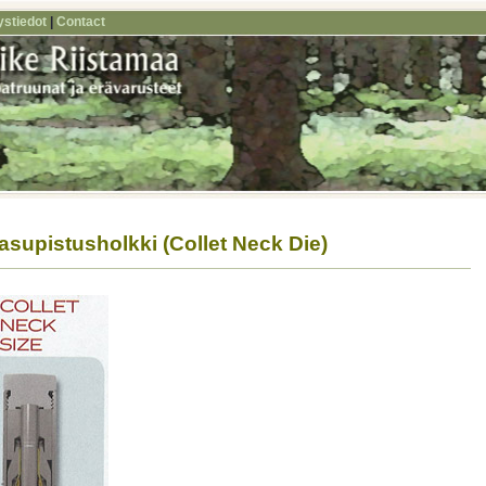
ystiedot
|
Contact
asupistusholkki (Collet Neck Die)