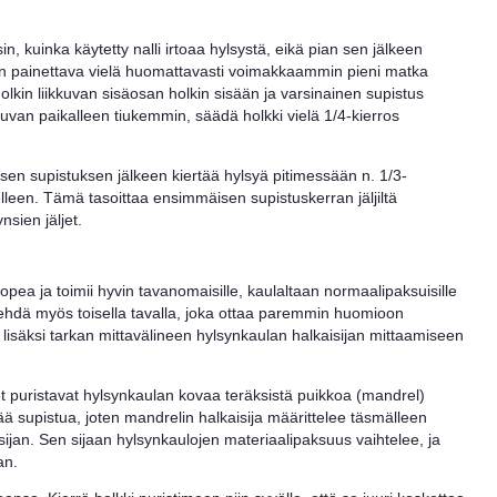
n, kuinka käytetty nalli irtoaa hylsystä, eikä pian sen jälkeen
n painettava vielä huomattavasti voimakkaammin pieni matka
holkin liikkuvan sisäosan holkin sisään ja varsinainen supistus
tuvan paikalleen tiukemmin, säädä holkki vielä 1/4-kierros
en supistuksen jälkeen kiertää hylsyä pitimessään n. 1/3-
lleen. Tämä tasoittaa ensimmäisen supistuskerran jäljiltä
nsien jäljet.
pea ja toimii hyvin tavanomaisille, kaulaltaan normaalipaksuisille
 tehdä myös toisella tavalla, joka ottaa paremmin huomioon
t lisäksi tarkan mittavälineen hylsynkaulan halkaisijan mittaamiseen
t puristavat hylsynkaulan kovaa teräksistä puikkoa (mandrel)
ä supistua, joten mandrelin halkaisija määrittelee täsmälleen
sijan. Sen sijaan hylsynkaulojen materiaalipaksuus vaihtelee, ja
an.