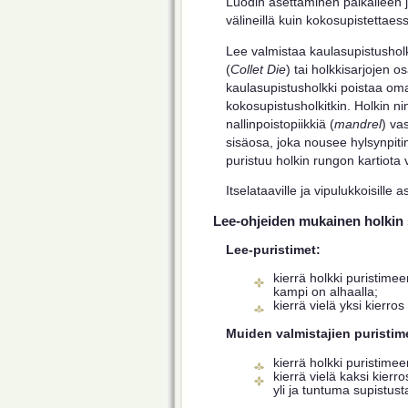
Luodin asettaminen paikalleen j
välineillä kuin kokosupistettaes
Lee valmistaa kaulasupistusholkk
(
Collet Die
) tai holkkisarjojen o
kaulasupistusholkki poistaa oma
kokosupistusholkitkin. Holkin ni
nallinpoistopiikkiä (
mandrel
) va
sisäosa, joka nousee hylsynpi
puristuu holkin rungon kartiota 
Itselataaville ja vipulukkoisille a
Lee-ohjeiden mukainen holkin 
Lee-puristimet:
kierrä holkki puristimee
kampi on alhaalla;
kierrä vielä yksi kierros 
Muiden valmistajien puristim
kierrä holkki puristimee
kierrä vielä kaksi kier
yli ja tuntuma supistus