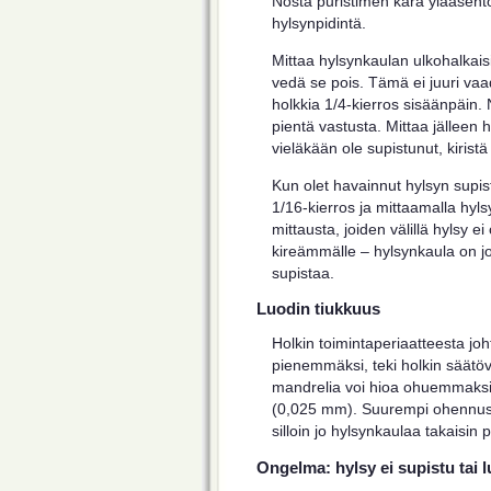
Nosta puristimen kara yläasentoo
hylsynpidintä.
Mittaa hylsynkaulan ulkohalkaisi
vedä se pois. Tämä ei juuri vaad
holkkia 1/4-kierros sisäänpäin. 
pientä vastusta. Mittaa jälleen 
vieläkään ole supistunut, kiristä
Kun olet havainnut hylsyn supist
1/16-kierros ja mittaamalla hyl
mittausta, joiden välillä hylsy 
kireämmälle – hylsynkaula on j
supistaa.
Luodin tiukkuus
Holkin toimintaperiaatteesta joh
pienemmäksi, teki holkin säätö
mandrelia voi hioa ohuemmaksi
(0,025 mm). Suurempi ohennus e
silloin jo hylsynkaulaa takaisin p
Ongelma: hylsy ei supistu tai l