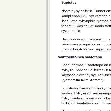
Supistus
:
Nosta hylsy holkkiin. Tunnet ensi
kampi enää liiku. Nyt kampea o
lisää, jotta hylsynpidin työntää 
tapahtuu. Jos haluat luodin tart
syvemmälle.
Haluttaessa voi myös ensimmäis
kierroksen ja supistaa sen uude
mahdollisesti jääneet supistusky
Vaihtoehtoinen säätötapa
Leen “normaali” säätötapa on no
hylsyille. Säädön voi kuitenkin
käytössä olevat hylsyt. Tarvitse
(työntömitta tai mikrometri).
Supistusvaiheessa holkin kynne
vasten. Hylsy ei voi sen enempä
hylsynkaulan tulevan sisähalkai
holkki on säädettävä sen muka