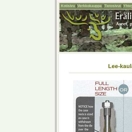
Kotisivu
|
Verkkokauppa
|
Tietosivut
|
Yhte
Lee-kaul