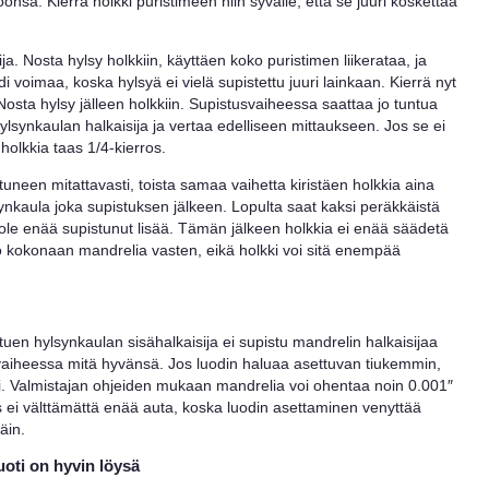
nsa. Kierrä holkki puristimeen niin syvälle, että se juuri koskettaa
ja. Nosta hylsy holkkiin, käyttäen koko puristimen liikerataa, ja
i voimaa, koska hylsyä ei vielä supistettu juuri lainkaan. Kierrä nyt
Nosta hylsy jälleen holkkiin. Supistusvaiheessa saattaa jo tuntua
hylsynkaulan halkaisija ja vertaa edelliseen mittaukseen. Jos se ei
 holkkia taas 1/4-kierros.
uneen mitattavasti, toista samaa vaihetta kiristäen holkkia aina
synkaula joka supistuksen jälkeen. Lopulta saat kaksi peräkkäistä
ei ole enää supistunut lisää. Tämän jälkeen holkkia ei enää säädetä
o kokonaan mandrelia vasten, eikä holkki voi sitä enempää
tuen hylsynkaulan sisähalkaisija ei supistu mandrelin halkaisijaa
vaiheessa mitä hyvänsä. Jos luodin haluaa asettuvan tiukemmin,
. Valmistajan ohjeiden mukaan mandrelia voi ohentaa noin 0.001″
i välttämättä enää auta, koska luodin asettaminen venyttää
äin.
uoti on hyvin löysä