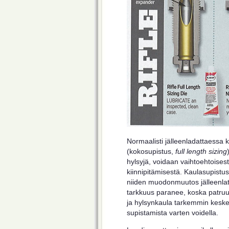
Normaalisti jälleenladattaessa 
(kokosupistus,
full length sizing
hylsyjä, voidaan vaihtoehtoises
kiinnipitämisestä. Kaulasupistus
niiden muodonmuutos jälleenlat
tarkkuus paranee, koska patruu
ja hylsynkaula tarkemmin keskein
supistamista varten voidella.