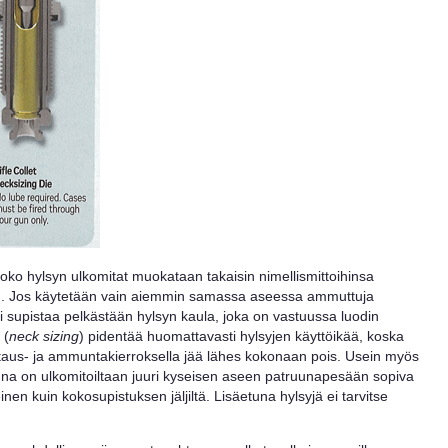
koko hylsyn ulkomitat muokataan takaisin nimellismittoihinsa
). Jos käytetään vain aiemmin samassa aseessa ammuttuja
ti supistaa pelkästään hylsyn kaula, joka on vastuussa luodin
 (
neck sizing
) pidentää huomattavasti hylsyjen käyttöikää, koska
aus- ja ammuntakierroksella jää lähes kokonaan pois. Usein myös
na on ulkomitoiltaan juuri kyseisen aseen patruunapesään sopiva
en kuin kokosupistuksen jäljiltä. Lisäetuna hylsyjä ei tarvitse