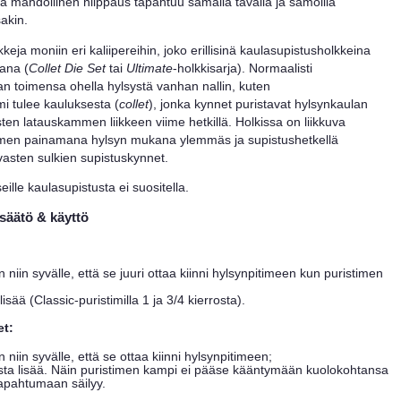
a mahdollinen niippaus tapahtuu samalla tavalla ja samoilla
sakin.
eja moniin eri kaliipereihin, joko erillisinä kaulasupistusholkkeina
sana (
Collet Die Set
tai
Ultimate
-holkkisarja). Normaalisti
n toimensa ohella hylsystä vanhan nallin, kuten
mi tulee kauluksesta (
collet
), jonka kynnet puristavat hylsynkaulan
sten latauskammen liikkeen viime hetkillä. Holkissa on liikkuva
timen painamana hylsyn mukana ylemmäs ja supistushetkellä
vasten sulkien supistuskynnet.
seille kaulasupistusta ei suositella.
säätö & käyttö
n niin syvälle, että se juuri ottaa kiinni hylsynpitimeen kun puristimen
lisää (Classic-puristimilla 1 ja 3/4 kierrosta).
et:
n niin syvälle, että se ottaa kiinni hylsynpitimeen;
rosta lisää. Näin puristimen kampi ei pääse kääntymään kuolokohtansa
tapahtumaan säilyy.