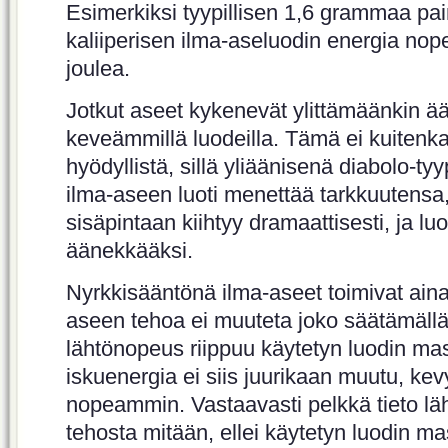
Esimerkiksi tyypillisen 1,6 grammaa p
kaliiperisen ilma-aseluodin energia nop
joulea.
Jotkut aseet kykenevät ylittämäänkin 
keveämmillä luodeilla. Tämä ei kuitenk
hyödyllistä, sillä yliäänisenä diabolo-ty
ilma-aseen luoti menettää tarkkuutensa,
sisäpintaan kiihtyy dramaattisesti, ja lu
äänekkääksi.
Nyrkkisääntönä ilma-aseet toimivat aina
aseen tehoa ei muuteta joko säätämällä 
lähtönopeus riippuu käytetyn luodin ma
iskuenergia ei siis juurikaan muutu, kevy
nopeammin. Vastaavasti pelkkä tieto lä
tehosta mitään, ellei käytetyn luodin ma