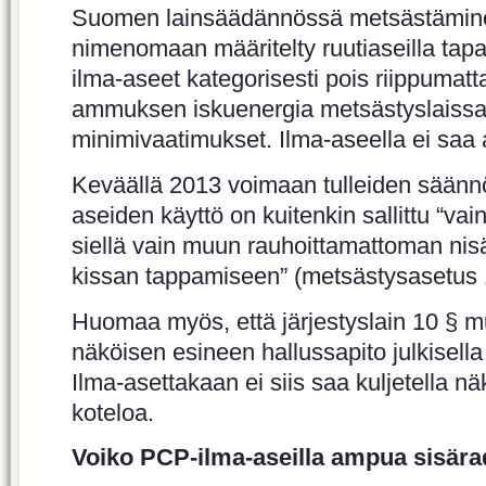
Suomen lainsäädännössä metsästämine
nimenomaan määritelty ruutiaseilla tapa
ilma-aseet kategorisesti pois riippumatta 
ammuksen iskuenergia metsästyslaissa 
minimivaatimukset. Ilma-aseella ei saa
Keväällä 2013 voimaan tulleiden säänn
aseiden käyttö on kuitenkin sallittu “vai
siellä vain muun rauhoittamattoman nisä
kissan tappamiseen” (metsästysasetus 1
Huomaa myös, että järjestyslain 10 
näköisen esineen hallussapito julkisella p
Ilma-asettakaan ei siis saa kuljetella nä
koteloa.
Voiko PCP-ilma-aseilla ampua sisära