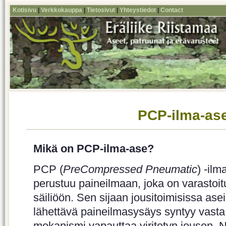
Kotisivu
|
Verkkokauppa
|
Tietosivut
|
Yhteystiedot
|
Contact
PCP-ilma-as
Mikä on PCP-ilma-ase?
PCP (
PreCompressed Pneumatic
) -ilm
perustuu paineilmaan, joka on varastoi
säiliöön. Sen sijaan jousitoimisissa as
lähettävä paineilmasysäys syntyy vasta
mekanismi vapauttaa viritetyn jousen. N