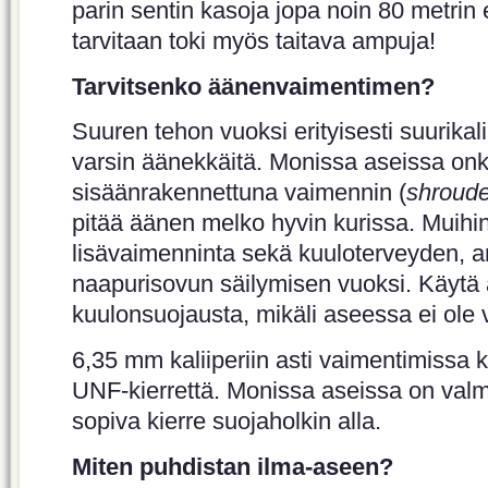
parin sentin kasoja jopa noin 80 metrin 
tarvitaan toki myös taitava ampuja!
Tarvitsenko äänenvaimentimen?
Suuren tehon vuoksi erityisesti suurikal
varsin äänekkäitä. Monissa aseissa onk
sisäänrakennettuna vaimennin (
shroude
pitää äänen melko hyvin kurissa. Muihi
lisävaimenninta sekä kuuloterveyden
naapurisovun säilymisen vuoksi. Käyt
kuulonsuojausta, mikäli aseessa ei ole 
6,35 mm kaliiperiin asti vaimentimissa k
UNF-kierrettä. Monissa aseissa on valm
sopiva kierre suojaholkin alla.
Miten puhdistan ilma-aseen?