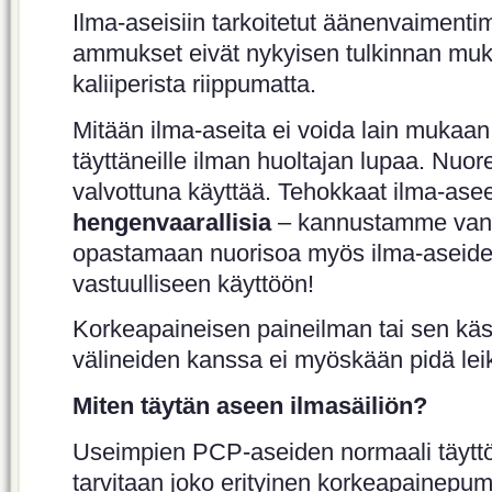
Ilma-aseisiin tarkoitetut äänenvaimentim
ammukset eivät nykyisen tulkinnan muka
kaliiperista riippumatta.
Mitään ilma-aseita ei voida lain mukaa
täyttäneille ilman huoltajan lupaa. Nuo
valvottuna käyttää. Tehokkaat ilma-asee
hengenvaarallisia
– kannustamme van
opastamaan nuorisoa myös ilma-aseiden
vastuulliseen käyttöön!
Korkeapaineisen paineilman tai sen käsit
välineiden kanssa ei myöskään pidä leik
Miten täytän aseen ilmasäiliön?
Useimpien PCP-aseiden normaali täyttö
tarvitaan joko erityinen korkeapainepum