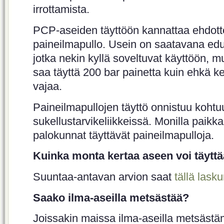
irrottamista.
PCP-aseiden täyttöön kannattaa ehdott
paineilmapullo. Usein on saatavana edull
jotka nekin kyllä soveltuvat käyttöön, mu
saa täyttä 200 bar painetta kuin ehkä ker
vajaa.
Paineilmapullojen täyttö onnistuu kohtu
sukellustarvikeliikkeissä. Monilla paikk
palokunnat täyttävät paineilmapulloja.
Kuinka monta kertaa aseen voi täyttä
Suuntaa-antavan arvion saat
tällä laskur
Saako ilma-aseilla metsästää?
Joissakin maissa ilma-aseilla metsästäm