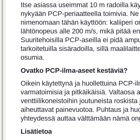
Itse asiassa useimmat 10 m radoilla käy
nykyään PCP-periaatteella toimivia. Ne 
nimenomaan tähän käyttöön: kaliiperi o
lähtönopeus alle 200 m/s, mikä pitää en
Suuritehoisilla PCP-aseilla ei pidä ampu
tarkoitetuilla sisäradoilla, sillä maalilait
osumia.
Ovatko PCP-ilma-aseet kestäviä?
Oikein käytettynä ja huollettuina PCP-il
varmatoimisia ja pitkäikäisiä. Valtaosa 
venttiilikoneistoihin joutuneista roskista
aiheuttavat painevuotoa. Puhtaus ja huo
yhteydessä auttaa välttämään nämä on
Lisätietoa