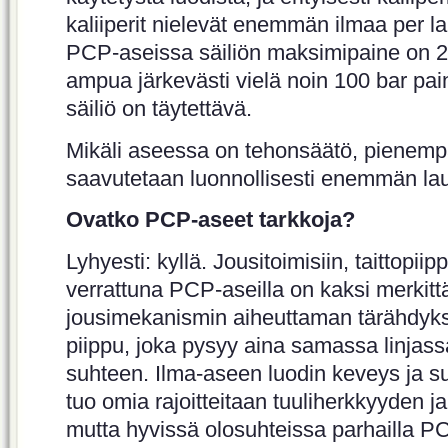
kaliiperit nielevät enemmän ilmaa per 
PCP-aseissa säiliön maksimipaine on 200
ampua järkevästi vielä noin 100 bar pai
säiliö on täytettävä.
Mikäli aseessa on tehonsäätö, pienemp
saavutetaan luonnollisesti enemmän la
Ovatko PCP-aseet tarkkoja?
Lyhyesti: kyllä. Jousitoimisiin, taittopiip
verrattuna PCP-aseilla on kaksi merkitt
jousimekanismin aiheuttaman tärähdykse
piippu, joka pysyy aina samassa linjassa
suhteen. Ilma-aseen luodin keveys ja su
tuo omia rajoitteitaan tuuliherkkyyden 
mutta hyvissä olosuhteissa parhailla 