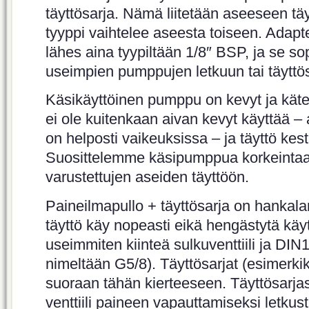
täyttösarja. Nämä liitetään aseeseen täy
tyyppi vaihtelee aseesta toiseen. Adapte
lähes aina tyypiltään 1/8″ BSP, ja se sop
useimpien pumppujen letkuun tai täyttö
Käsikäyttöinen pumppu on kevyt ja kät
ei ole kuitenkaan aivan kevyt käyttää – a
on helposti vaikeuksissa – ja täyttö kes
Suosittelemme käsipumppua korkeintaan
varustettujen aseiden täyttöön.
Paineilmapullo + täyttösarja on hankala
täyttö käy nopeasti eikä hengästytä käyt
useimmiten kiinteä sulkuventtiili ja DIN1
nimeltään G5/8). Täyttösarjat (esimerki
suoraan tähän kierteeseen. Täyttösarjas
venttiili paineen vapauttamiseksi letku