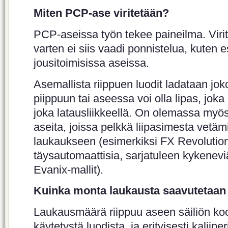
Miten PCP-ase viritetään?
PCP-aseissa työn tekee paineilma. Viri
varten ei siis vaadi ponnistelua, kuten e
jousitoimisissa aseissa.
Asemallista riippuen luodit ladataan jok
piippuun tai aseessa voi olla lipas, jok
joka latausliikkeellä. On olemassa myös
aseita, joissa pelkkä liipasimesta vetäm
laukaukseen (esimerkiksi FX Revolution
täysautomaattisia, sarjatuleen kykenevi
Evanix-mallit).
Kuinka monta laukausta saavutetaan y
Laukausmäärä riippuu aseen säiliön koo
käytetystä luodista, ja erityisesti kalii