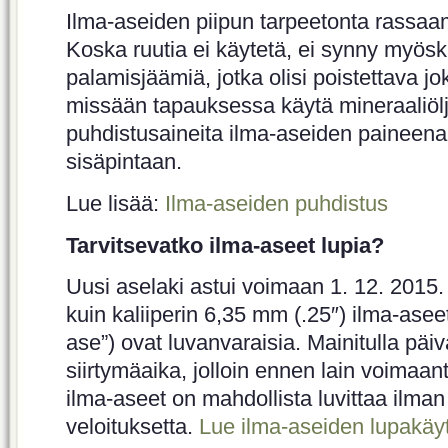
Ilma-aseiden piipun tarpeetonta rassaam
Koska ruutia ei käytetä, ei synny myös
palamisjäämiä, jotka olisi poistettava j
missään tapauksessa käytä mineraaliöljy
puhdistusaineita ilma-aseiden paineenala
sisäpintaan.
Lue lisää:
Ilma-aseiden puhdistus
Tarvitsevatko ilma-aseet lupia?
Uusi aselaki astui voimaan 1. 12. 20
kuin kaliiperin 6,35 mm (.25″) ilma-asee
ase”) ovat luvanvaraisia. Mainitulla päi
siirtymäaika, jolloin ennen lain voimaan
ilma-aseet on mahdollista luvittaa ilma
veloituksetta.
Lue ilma-aseiden lupakäyt