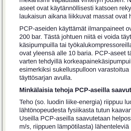
aseet ovat käytännöllisesti katsoen reky
laukaisun aikana liikkuvat massat ovat h
PCP-aseiden käyttämät ilmanpaineet ovat
200 bar. Tästä johtuen niitä ei voida täy
käsipumpuilla tai työkalukompressoreill
ovat yleensä alle 10 baria. PCP-aseet tä
varten tehdyillä korkeapainekäsipumpuil
esimerkiksi sukelluspulloon varastoitua 
täyttösarjan avulla.
Minkälaisia tehoja PCP-aseilla saavu
Teho (so. luodin liike-energia) riippuu l
lähtönopeudesta fysiikasta tutun kaav
Useilla PCP-aseilla saavutetaan helpos
m/s, riippuen lämpötilasta) lähenteleviä