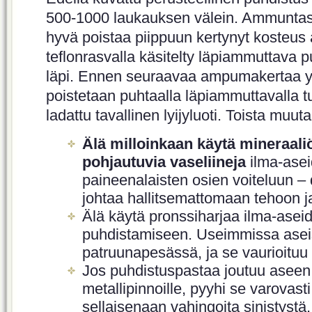
500-1000 laukauksen välein. Ammuntas
hyvä poistaa piippuun kertynyt kosteus
teflonrasvalla käsitelty läpiammuttava 
läpi. Ennen seuraavaa ampumakertaa yl
poistetaan puhtaalla läpiammuttavalla t
ladattu tavallinen lyijyluoti. Toista muut
Älä milloinkaan käytä mineraaliöl
pohjautuvia vaseliineja
ilma-asei
paineenalaisten osien voiteluun – 
johtaa hallitsemattomaan tehoon ja 
Älä käytä pronssiharjaa ilma-asei
puhdistamiseen. Useimmissa aseis
patruunapesässä, ja se vaurioituu 
Jos puhdistuspastaa joutuu aseen si
metallipinnoille, pyyhi se varovasti
sellaisenaan vahingoita sinistystä