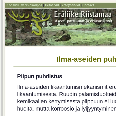
Kotisivu
|
Verkkokauppa
|
Tietosivut
|
Yhteystiedot
|
Contact
Ilma-aseiden puh
Piipun puhdistus
Ilma-aseiden likaantumismekanismit ero
likaantumisesta. Ruudin palamistuotteid
kemikaalien kertymisestä piippuun ei lu
huolta, mutta korroosio ja lyijyyntymine