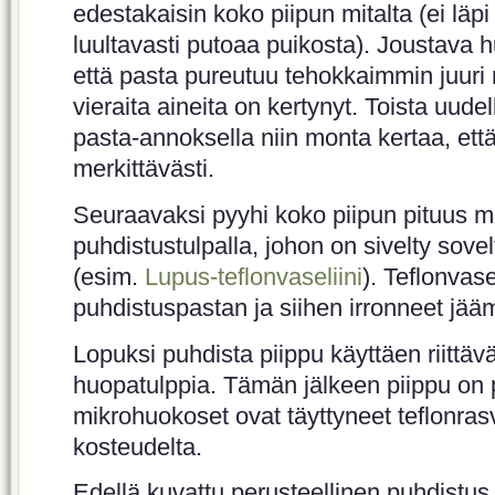
edestakaisin koko piipun mitalta (ei läpi 
luultavasti putoaa puikosta). Joustava 
että pasta pureutuu tehokkaimmin juuri ni
vieraita aineita on kertynyt. Toista uudel
pasta-annoksella niin monta kertaa, ett
merkittävästi.
Seuraavaksi pyyhi koko piipun pituus 
puhdistustulpalla, johon on sivelty sove
(esim.
Lupus-teflonvaseliini
). Teflonvase
puhdistuspastan ja siihen irronneet jää
Lopuksi puhdista piippu käyttäen riittä
huopatulppia. Tämän jälkeen piippu on
mikrohuokoset ovat täyttyneet teflonrasv
kosteudelta.
Edellä kuvattu perusteellinen puhdistus