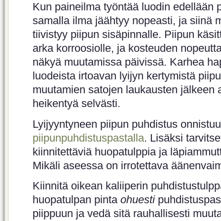
Kun paineilma työntää luodin edellään pi
samalla ilma jäähtyy nopeasti, ja siinä
tiivistyy piipun sisäpinnalle. Piipun käs
arka korroosiolle, ja kosteuden nopeut
näkyä muutamissa päivissä. Karhea hap
luodeista irtoavan lyijyn kertymistä piipu
muutamien satojen laukausten jälkeen 
heikentyä selvästi.
Lyijyyntyneen piipun puhdistus onnistu
piipunpuhdistuspastalla
. Lisäksi tarvit
kiinnitettäviä huopatulppia ja läpiammut
Mikäli aseessa on irrotettava äänenvaim
Kiinnitä oikean kaliiperin puhdistustulp
huopatulpan pinta
ohuesti
puhdistuspast
piippuun ja vedä sitä rauhallisesti muu