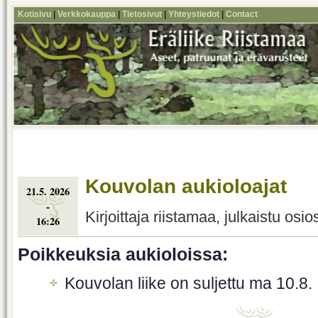
Kotisivu
|
Verkkokauppa
|
Tietosivut
|
Yhteystiedot
|
Contact
Kouvolan aukioloajat
21.5. 2026
-
Kirjoittaja riistamaa, julkaistu osi
16:26
Poikkeuksia aukioloissa:
Kouvolan liike on suljettu ma 10.8.