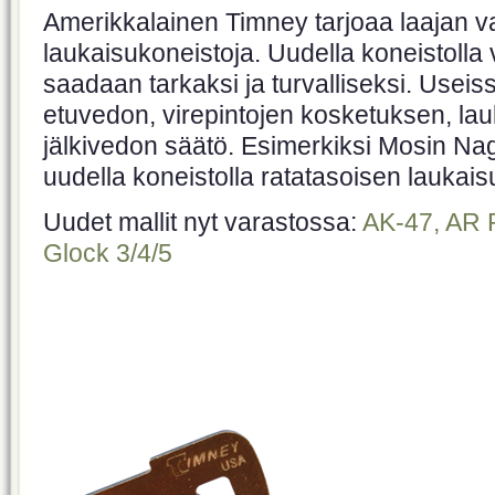
Amerikkalainen Timney tarjoaa laajan v
laukaisukoneistoja. Uudella koneistolla
saadaan tarkaksi ja turvalliseksi. Useis
etuvedon, virepintojen kosketuksen, la
jälkivedon säätö. Esimerkiksi Mosin Nag
uudella koneistolla ratatasoisen laukais
Uudet mallit nyt varastossa:
AK-47, AR 
Glock 3/4/5