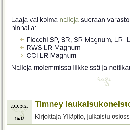
Laaja valikoima
nalleja
suoraan varastos
hinnalla:
Fiocchi SP, SR, SR Magnum, LR, 
RWS LR Magnum
CCI LR Magnum
Nalleja molemmissa liikkeissä ja nettika
Timney laukaisukoneist
23.3. 2025
-
Kirjoittaja Ylläpito, julkaistu osios
16:25