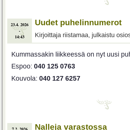
Uudet puhelinnumerot
23.4. 2026
-
Kirjoittaja riistamaa, julkaistu osi
14:43
Kummassakin liikkeessä on nyt uusi pu
Espoo:
040 125 0763
Kouvola:
040 127 6257
Nalleja varastossa
7.2. 2026