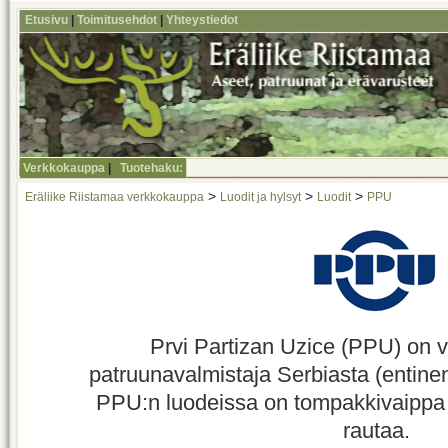
Etusivu
|
Toimitusehdot
|
Yhteystiedot
Verkkokauppa
|
Tuotehaku:
>
>
>
Eräliike Riistamaa verkkokauppa
Luodit ja hylsyt
Luodit
PPU
Prvi Partizan Uzice (PPU) on v
patruunavalmistaja Serbiasta (entine
PPU:n luodeissa on tompakkivaippa ja 
rautaa.