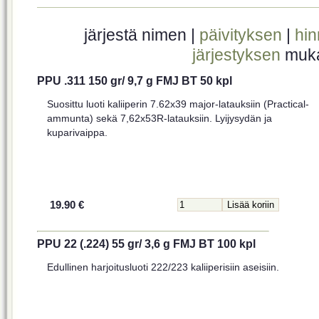
järjestä nimen |
päivityksen
|
hi
järjestyksen
muk
PPU .311 150 gr/ 9,7 g FMJ BT 50 kpl
Suosittu luoti kaliiperin 7.62x39 major-latauksiin (Practical-
ammunta) sekä 7,62x53R-latauksiin. Lyijysydän ja
kuparivaippa.
19.90 €
PPU 22 (.224) 55 gr/ 3,6 g FMJ BT 100 kpl
Edullinen harjoitusluoti 222/223 kaliiperisiin aseisiin.