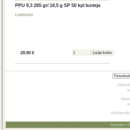
PPU 9,3 285 gr/ 18,5 g SP 50 kpl luoteja
Lisätiedot
29.90 €
Pitkäni
p
Tapio
p
sähköpostio
Copyright © E